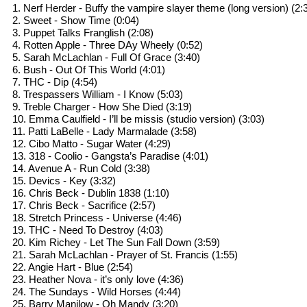
1. Nerf Herder - Buffy the vampire slayer theme (long version) (2:
2. Sweet - Show Time (0:04)
3. Puppet Talks Franglish (2:08)
4. Rotten Apple - Three DAy Wheely (0:52)
5. Sarah McLachlan - Full Of Grace (3:40)
6. Bush - Out Of This World (4:01)
7. THC - Dip (4:54)
8. Trespassers William - I Know (5:03)
9. Treble Charger - How She Died (3:19)
10. Emma Caulfield - I’ll be missis (studio version) (3:03)
11. Patti LaBelle - Lady Marmalade (3:58)
12. Cibo Matto - Sugar Water (4:29)
13. 318 - Coolio - Gangsta’s Paradise (4:01)
14. Avenue A - Run Cold (3:38)
15. Devics - Key (3:32)
16. Chris Beck - Dublin 1838 (1:10)
17. Chris Beck - Sacrifice (2:57)
18. Stretch Princess - Universe (4:46)
19. THC - Need To Destroy (4:03)
20. Kim Richey - Let The Sun Fall Down (3:59)
21. Sarah McLachlan - Prayer of St. Francis (1:55)
22. Angie Hart - Blue (2:54)
23. Heather Nova - it’s only love (4:36)
24. The Sundays - Wild Horses (4:44)
25. Barry Manilow - Oh Mandy (3:20)