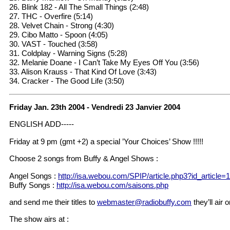
26. Blink 182 - All The Small Things (2:48)
27. THC - Overfire (5:14)
28. Velvet Chain - Strong (4:30)
29. Cibo Matto - Spoon (4:05)
30. VAST - Touched (3:58)
31. Coldplay - Warning Signs (5:28)
32. Melanie Doane - I Can’t Take My Eyes Off You (3:56)
33. Alison Krauss - That Kind Of Love (3:43)
34. Cracker - The Good Life (3:50)
Friday Jan. 23th 2004 - Vendredi 23 Janvier 2004
ENGLISH ADD-----
Friday at 9 pm (gmt +2) a special ’Your Choices’ Show !!!!!
Choose 2 songs from Buffy & Angel Shows :
Angel Songs :
http://isa.webou.com/SPIP/article.php3?id_article=
Buffy Songs :
http://isa.webou.com/saisons.php
and send me their titles to
webmaster@radiobuffy.com
they’ll air 
The show airs at :