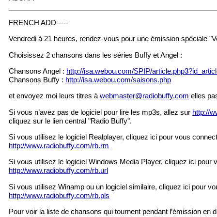
FRENCH ADD-----
Vendredi à 21 heures, rendez-vous pour une émission spéciale "Vos
Choisissez 2 chansons dans les séries Buffy et Angel :
Chansons Angel :
http://isa.webou.com/SPIP/article.php3?id_arti
Chansons Buffy :
http://isa.webou.com/saisons.php
et envoyez moi leurs titres à
webmaster@radiobuffy.com
elles pas
Si vous n’avez pas de logiciel pour lire les mp3s, allez sur
http://
cliquez sur le lien central "Radio Buffy".
Si vous utilisez le logiciel Realplayer, cliquez ici pour vous connect
http://www.radiobuffy.com/rb.rm
Si vous utilisez le logiciel Windows Media Player, cliquez ici pour
http://www.radiobuffy.com/rb.url
Si vous utilisez Winamp ou un logiciel similaire, cliquez ici pour v
http://www.radiobuffy.com/rb.pls
Pour voir la liste de chansons qui tournent pendant l’émission en d