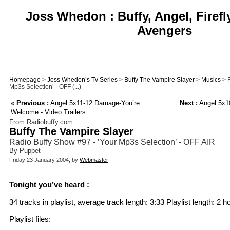
Joss Whedon : Buffy, Angel, Firefl
Avengers
Homepage
>
Joss Whedon’s Tv Series
>
Buffy The Vampire Slayer
>
Musics
> R
Mp3s Selection’ - OFF (...)
«
Previous :
Angel 5x11-12 Damage-You’re
Next :
Angel 5x1
Welcome - Video Trailers
From Radiobuffy.com
Buffy The Vampire Slayer
Radio Buffy Show #97 - ’Your Mp3s Selection’ - OFF AIR
By Puppet
Friday 23 January 2004, by
Webmaster
Tonight you’ve heard :
34 tracks in playlist, average track length: 3:33 Playlist length: 2
Playlist files: