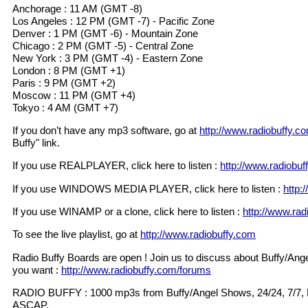
Anchorage : 11 AM (GMT -8)
Los Angeles : 12 PM (GMT -7) - Pacific Zone
Denver : 1 PM (GMT -6) - Mountain Zone
Chicago : 2 PM (GMT -5) - Central Zone
New York : 3 PM (GMT -4) - Eastern Zone
London : 8 PM (GMT +1)
Paris : 9 PM (GMT +2)
Moscow : 11 PM (GMT +4)
Tokyo : 4 AM (GMT +7)
If you don’t have any mp3 software, go at
http://www.radiobuffy.c
Buffy" link.
If you use REALPLAYER, click here to listen :
http://www.radiobuf
If you use WINDOWS MEDIA PLAYER, click here to listen :
http:
If you use WINAMP or a clone, click here to listen :
http://www.rad
To see the live playlist, go at
http://www.radiobuffy.com
Radio Buffy Boards are open ! Join us to discuss about Buffy/Ange
you want :
http://www.radiobuffy.com/forums
RADIO BUFFY : 1000 mp3s from Buffy/Angel Shows, 24/24, 7/7, 
ASCAP.